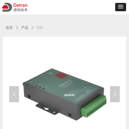
首页
ꄲ
产品
ꄲ
D20
넳
넲