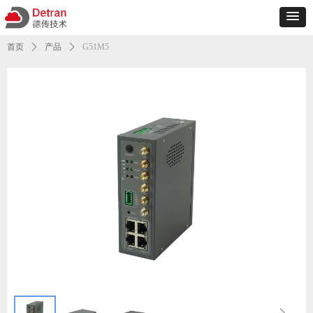
首页
ꄲ
产品
ꄲ
G51M5