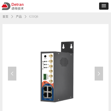
首页
ꄲ
产品
ꄲ
G51Q6
넳
넲