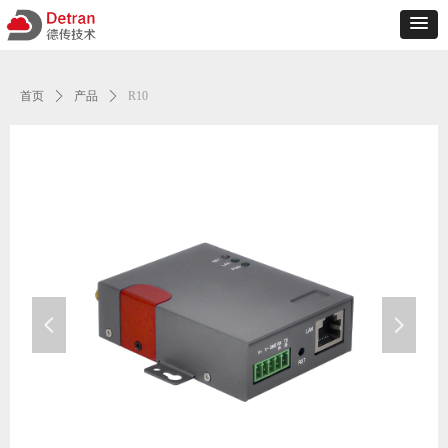
首页
ꄲ
产品
ꄲ
R10
넳
넲