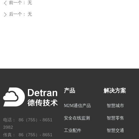
前一个：
无
ꄴ
后一个：
无
ꄲ
产品
解决方案
M2M通信产品
智慧城市
安全在线监测
智慧零售
电话： 86（755）- 8651
3982
工业配件
智慧交通
传真： 86（755）- 8651