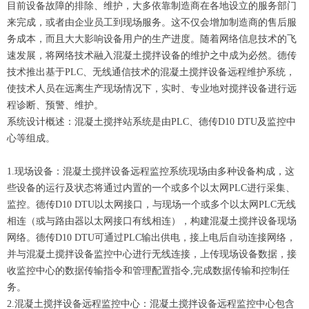
目前设备故障的排除、维护，大多依靠制造商在各地设立的服务部门
来完成，或者由企业员工到现场服务。这不仅会增加制造商的售后服
务成本，而且大大影响设备用户的生产进度。随着网络信息技术的飞
速发展，将网络技术融入混凝土搅拌设备的维护之中成为必然。德传
技术推出基于PLC、无线通信技术的混凝土搅拌设备远程维护系统，
使技术人员在远离生产现场情况下，实时、专业地对搅拌设备进行远
程诊断、预警、维护。
系统设计概述：混凝土搅拌站系统是由PLC、德传D10 DTU及监控中
心等组成。
1.现场设备：混凝土搅拌设备远程监控系统现场由多种设备构成，这
些设备的运行及状态将通过内置的一个或多个以太网PLC进行采集、
监控。德传D10 DTU以太网接口，与现场一个或多个以太网PLC无线
相连（或与路由器以太网接口有线相连），构建混凝土搅拌设备现场
网络。德传D10 DTU可通过PLC输出供电，接上电后自动连接网络，
并与混凝土搅拌设备监控中心进行无线连接，上传现场设备数据，接
收监控中心的数据传输指令和管理配置指令,完成数据传输和控制任
务。
2.混凝土搅拌设备远程监控中心：混凝土搅拌设备远程监控中心包含